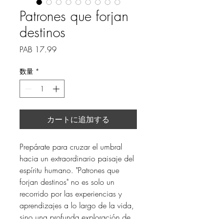
Patrones que forjan
destinos
価
PAB 17.99
格
数量
*
カートに追加する
Prepárate para cruzar el umbral
hacia un extraordinario paisaje del
espíritu humano. "Patrones que
forjan destinos" no es solo un
recorrido por las experiencias y
aprendizajes a lo largo de la vida,
sino una profunda exploración de