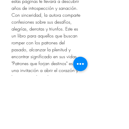
estas páginas te llevará a descubrir
años de introspección y sanación.
Con sinceridad, la autora comparte
confesiones sobre sus desafíos,
alegrías, derrotas y triunfos. Este es
un libro para aquellos que buscan
romper con los patrones del
pasado, alcanzar la plenitud y
encontrar significado en sus vidas.
"Patrones que forjan destinos" es
una invitación a abrir el corazón y
la mente, a derrumbar tus propias
barreras y embarcarte en un viaje
de transformación personal. A
través de una narrativa profunda y
cercana, Isidra Guevara revela
cómo los momentos difíciles de su
vida se convirtieron en claves para
su desarrollo. Esta autobiografía es