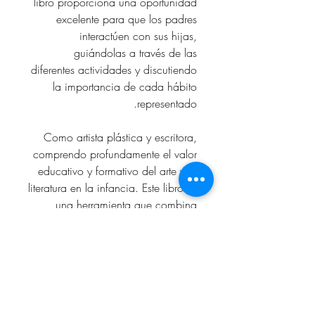
libro proporciona una oportunidad
excelente para que los padres
interactúen con sus hijas,
guiándolas a través de las
diferentes actividades y discutiendo
la importancia de cada hábito
representado.
Como artista plástica y escritora,
comprendo profundamente el valor
educativo y formativo del arte y la
literatura en la infancia. Este libro es
una herramienta que combina
ambos, ofreciendo a los padres un
recurso valioso para contribuir al
desarrollo integral de sus hijas. Está
diseñado no solo para entretener,
sino también para educar y formar,
preparando a las niñas para un