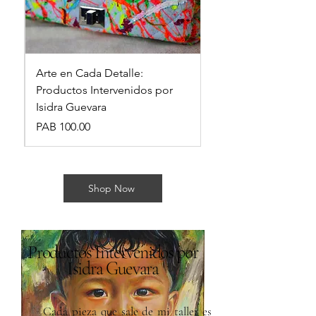
Best Seller
Arte en Cada Detalle:
Productos Intervenidos por
Isidra Guevara
السعر
Shop Now
I'm a product
السعر
Productos Intervenidos por
Isidra Guevara
Cada pieza que sale de mi taller es