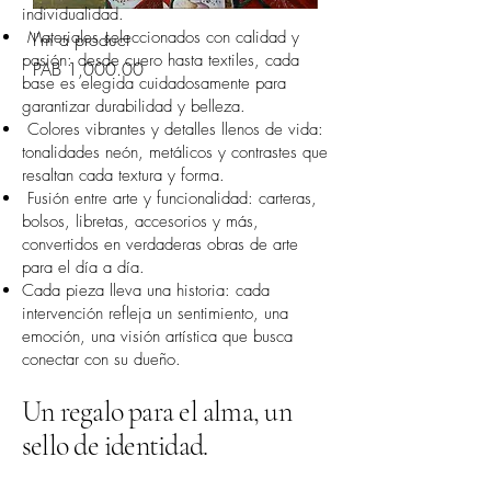
individualidad.
Materiales seleccionados con calidad y
I'm a product
pasión: desde cuero hasta textiles, cada
السعر
base es elegida cuidadosamente para
garantizar durabilidad y belleza.
Colores vibrantes y detalles llenos de vida:
tonalidades neón, metálicos y contrastes que
resaltan cada textura y forma.
Fusión entre arte y funcionalidad: carteras,
bolsos, libretas, accesorios y más,
convertidos en verdaderas obras de arte
para el día a día.
Cada pieza lleva una historia: cada
intervención refleja un sentimiento, una
emoción, una visión artística que busca
conectar con su dueño.
Un regalo para el alma, un
sello de identidad.