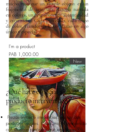
mucho más que un simple objeto: es un
fragmento de arte, una historia narrada
en colores, una expresión de autenticidad
y creatividad. Cada pincelada, cada trazo
de color, transforma lo cotidiano en algo
único y especial.
I'm a product
السعر
New
¿Qué hace especial a cada
producto intervenido?
Piezas únicas e irrepetibles: no hay dos
productos iguales. Cada uno es intervenido
con técnicas pictóricas que resaltan su