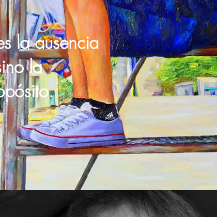
es la ausencia
sino la
opósito.