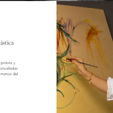
lástica
pintura y
pinceladas
e manos del