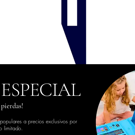
 ESPECIAL
 pierdas!
populares a precios exclusivos por
o limitado.