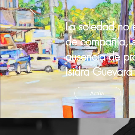
La soledad no 
de compañía,
ausencia de pr
Isidra Guevara
Actúa