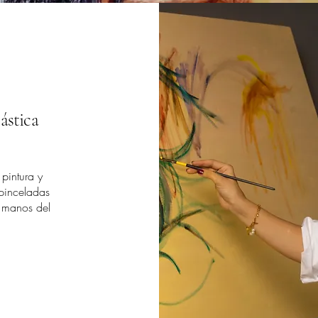
lástica
pintura y
pinceladas
e manos del