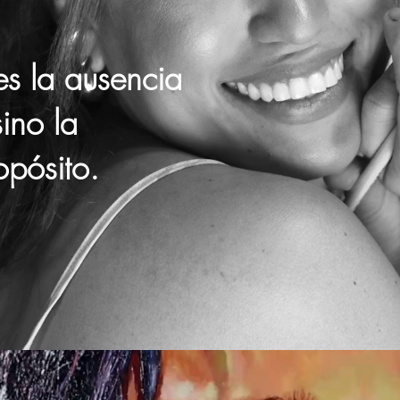
es la ausencia
sino la
opósito.