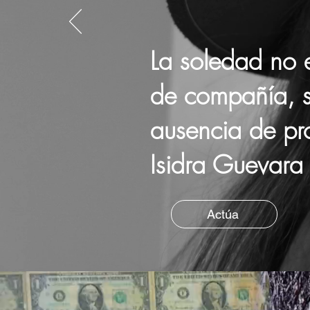
La soledad no 
de compañía,
ausencia de pr
Isidra Guevara
Actúa