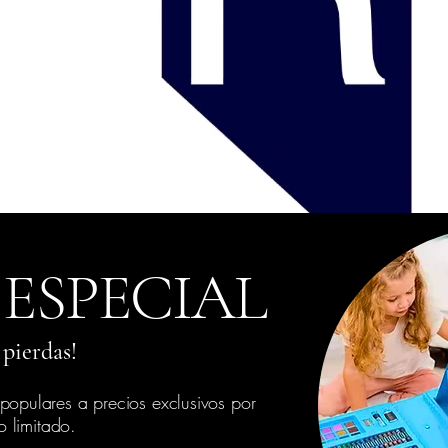
 ESPECIAL
 pierdas!
populares a precios exclusivos por
o limitado.