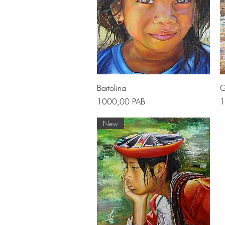
Vista rapida
Bartolina
G
Prezzo
P
1000,00 PAB
1
New