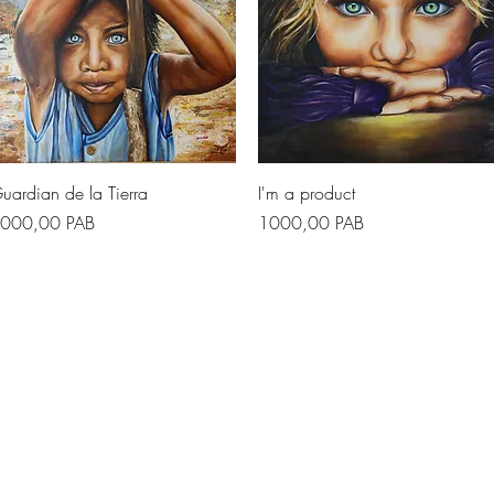
Vista rapida
Vista rapida
uardian de la Tierra
I'm a product
rezzo
Prezzo
000,00 PAB
1000,00 PAB