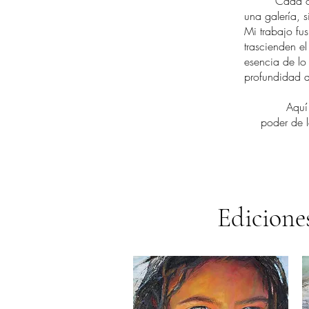
Cada obra ti
una galería, s
Mi trabajo fu
trascienden el
esencia de lo
profundidad d
Aquí encon
poder de l
Edicione