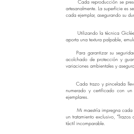
Cada reproducción se present
artesanalmente. La superficie es 
cada ejemplar, asegurando su dura
Utilizando la técnica Giclée, l
aporta una textura palpable, emula
Para garantizar su seguridad 
acolchado de protección y guant
variaciones ambientales y asegur
Cada trazo y pincelada lleva m
numerado y certificado con un 
ejemplares.
Mi maestría impregna cada obra 
un tratamiento exclusivo, "Trazo
táctil incomparable.