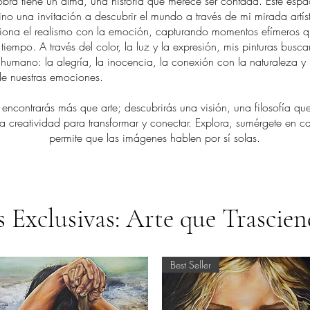
ene un alma, una historia que merece ser contada. Este espac
ino una invitación a descubrir el mundo a través de mi mirada artís
siona el realismo con la emoción, capturando momentos efímeros 
 tiempo. A través del color, la luz y la expresión, mis pinturas buscan
 humano: la alegría, la inocencia, la conexión con la naturaleza y 
e nuestras emociones.
trarás más que arte; descubrirás una visión, una filosofía que
a creatividad para transformar y conectar. Explora, sumérgete en c
permite que las imágenes hablen por sí solas.
s Exclusivas: Arte que Trascie
Best Seller