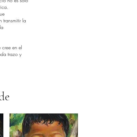
io no es solo
tica.
que
 transmitir la
la
 cree en el
ada trazo y
nde