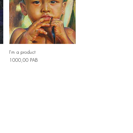
Vista rapida
I'm a product
Prezzo
1000,00 PAB