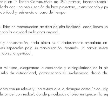
a en un lienzo Canvas Mate de 395 gramos, tensado sobre u
sellada con una nebulización de laca protectora, intensificando y 
bilidad y resistencia al paso del tiempo.
íder en reproducción artística de alta fidelidad, cada lienzo r
ndo la vitalidad de la obra original.
y conservación, cada pieza es cuidadosamente embalada en 
es especiales para su manipulación. Además, un barniz selecto
ando su longevidad.
i firma, asegurando la excelencia y la singularidad de la pie
sello de autenticidad, garantizando su exclusividad dentro d
con un relieve y una textura que la distingue como única. Algu
s de pincel con realce", donde pinceladas al óleo enriquecen la s