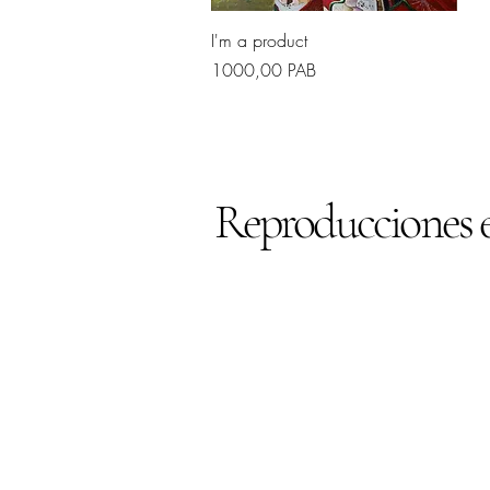
Vista rapida
I'm a product
Prezzo
1000,00 PAB
Reproducciones ex