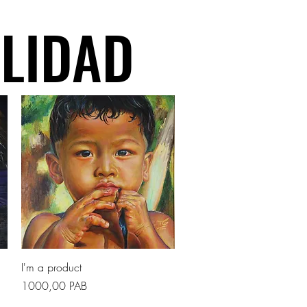
ALIDAD
ALIDAD
Vista rapida
I'm a product
Prezzo
1000,00 PAB