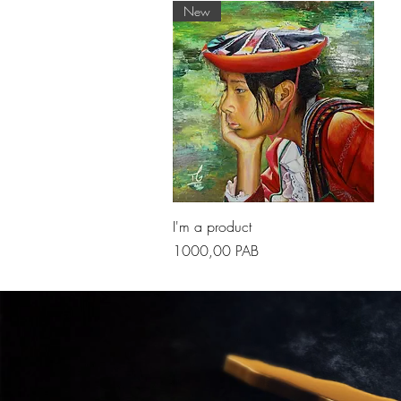
New
Vista rapida
I'm a product
Prezzo
1000,00 PAB