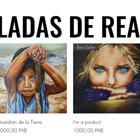
LADAS DE RE
LADAS DE RE
Best Seller
Vista rapida
Vista rapida
uardian de la Tierra
I'm a product
rezzo
Prezzo
000,00 PAB
1000,00 PAB