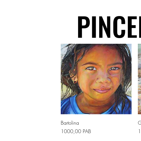
PINCE
PINCE
Vista rapida
Bartolina
G
Prezzo
P
1000,00 PAB
1